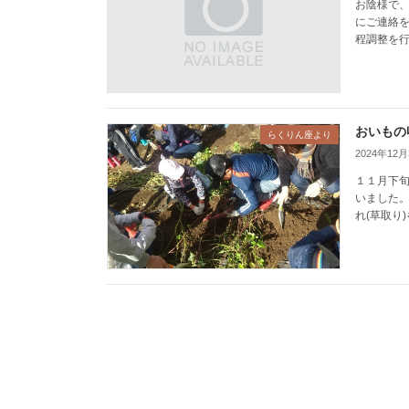
お陰様で、
にご連絡を
程調整を行
おいもの
らくりん座より
2024年12
１１月下旬
いました。
れ(草取り