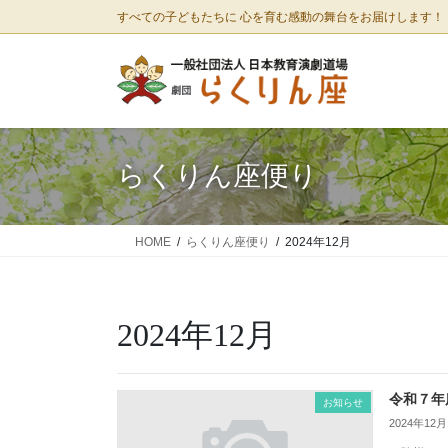
コ
ナ
すべての子どもたちに 心を育む感動の舞台をお届けします！
ン
ビ
テ
ゲ
ン
ー
ツ
シ
に
ョ
移
ン
らくりん座便り
動
に
移
動
HOME
らくりん座便り
2024年12月
2024年12月
令和７年
お知らせ
2024年12月