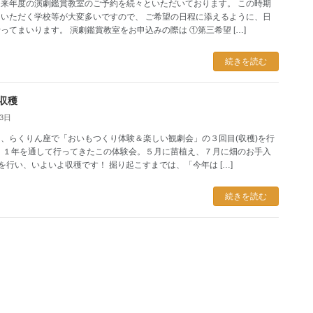
来年度の演劇鑑賞教室のご予約を続々といただいております。 この時期
いただく学校等が大変多いですので、 ご希望の日程に添えるように、日
ってまいります。 演劇鑑賞教室をお申込みの際は ①第三希望 […]
続きを読む
収穫
月3日
、らくりん座で「おいもつくり体験＆楽しい観劇会」の３回目(収穫)を行
 １年を通して行ってきたこの体験会。５月に苗植え、７月に畑のお手入
)を行い、いよいよ収穫です！ 掘り起こすまでは、「今年は […]
続きを読む