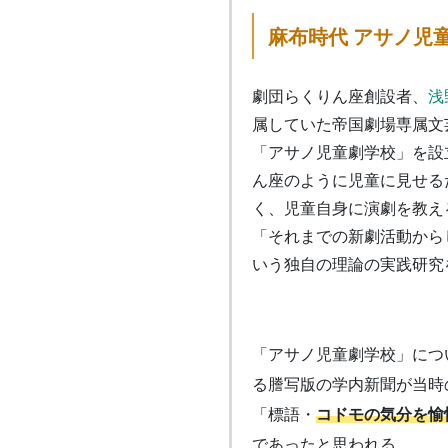
麻布時代 アサノ児
劇団らくりん座創設者、
浅
属していた帝国劇場専属文
「アサノ児童劇学校」を設
ん座のように児童に見せる
く、児童自身に演劇を教え
「それまでの新劇活動から
いう独自の理論の実践研究
「アサノ児童劇学校」につ
る謄写版の学内新聞が当時
「標語・
コドモの気分を愉
であったと思われる。