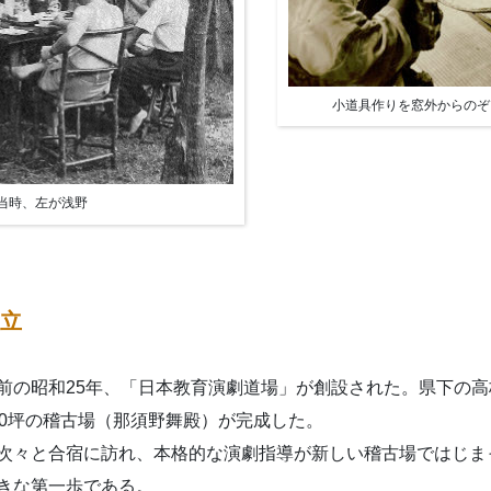
小道具作りを窓外からのぞ
当時、左が浅野
立
前の昭和25年、「日本教育演劇道場」が創設された。県下の
20坪の稽古場（那須野舞殿）が完成した。
次々と合宿に訪れ、本格的な演劇指導が新しい稽古場ではじま
きな第一歩である。