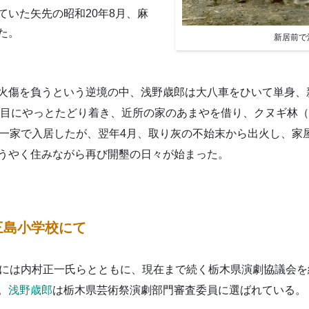
ていた矢先の昭和20年8月、麻
た。
新居前で
火傷を負うという逆境の中、浅野歳郎は大八車をひいて単身、
8日目にやっとたどり着き、近所の家のあまやを借り、クヌギ林
、一家で入居したが、翌年4月、取り灰の不始末から出火し、家
うやく住みながら再び開墾の日々が始まった。
三島小学
校にて
年には内村正一氏らとともに、現在まで続く栃木県演劇協議会を
。
浅野歳郎
は栃木県芸術祭演劇部門審査委員に選ばれている。