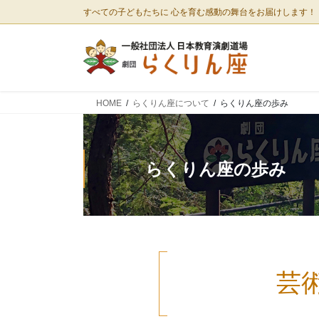
コ
ナ
すべての子どもたちに 心を育む感動の舞台をお届けします！
ン
ビ
テ
ゲ
ン
ー
ツ
シ
に
ョ
HOME
らくりん座について
らくりん座の歩み
移
ン
動
に
移
動
らくりん座の歩み
芸