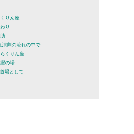
らくりん座
終わり
援助
児童演劇の流れの中で
団らくりん座
活躍の場
道場として