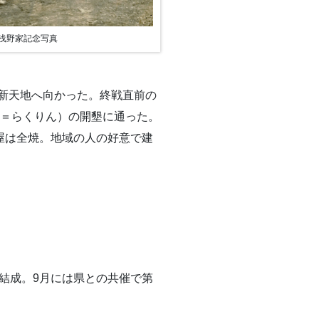
浅野家記念写真
新天地へ向かった。終戦直前の
（＝らくりん）の開墾に通った。
屋は全焼。地域の人の好意で建
結成。9月には県との共催で第