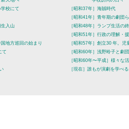
小学校にて
［昭和37年］海賊時代
［昭和41年］青年期の劇団
期生入山
［昭和48年］ランプ生活の
［昭和51年］行政の理解・
中国地方巡回の始まり
［昭和57年］創立30 年。
にて
［昭和60年］浅野昤子と劇
［昭和60年〜平成］様々な
い
［現在］誰もが演劇を学べる