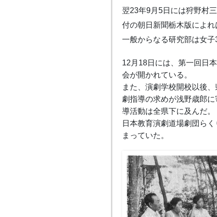
翌23年9月5日には狩野村
付の朝日新聞栃木版によれ
一般からなる研究部は女子3
12月18日には、第一回日
会が開かれている。
また、演劇学校開校以後、
劇指導の求めが浅野歳郎に
導活動は全県下に及んだ。
日本教育演劇道場劇団らく
まっていた。