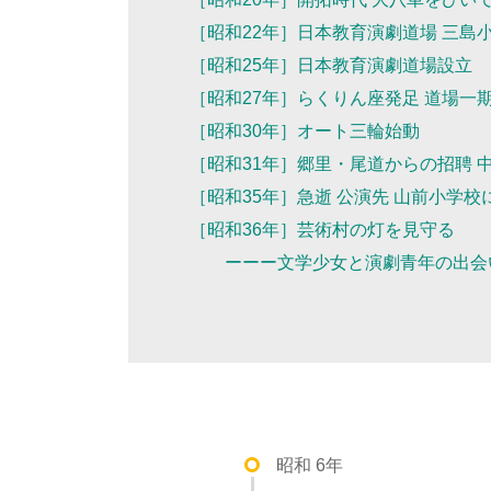
［昭和22年］日本教育演劇道場 三島
［昭和25年］日本教育演劇道場設立
［昭和27年］らくりん座発足 道場一
［昭和30年］オート三輪始動
［昭和31年］郷里・尾道からの招聘 
［昭和35年］急逝 公演先 山前小学校
［昭和36年］芸術村の灯を見守る
ーーー文学少女と演劇青年の出会
昭和 6年