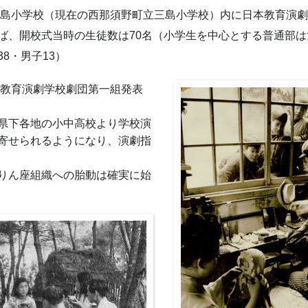
三島小学校（現在の西那須野町立三島小学校）内に日本教育演劇
ば、開校式当時の生徒数は70名（小学生を中心とする普通部は
8・男子13）
本教育演劇学校劇団第一組発表
県下各地の小中高校より学校演
寄せられるようになり、演劇指
りん座組織への胎動は確実に始