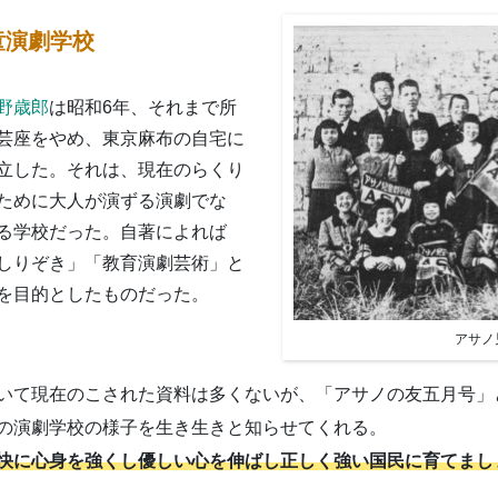
童演劇学校
野歳郎
は昭和6年、それまで所
芸座をやめ、東京麻布の自宅に
立した。それは、現在のらくり
ために大人が演ずる演劇でな
る学校だった。自著によれば
しりぞき」「教育演劇芸術」と
を目的としたものだった。
アサノ
いて現在のこされた資料は多くないが、「アサノの友五月号」
の演劇学校の様子を生き生きと知らせてくれる。
快に心身を強くし優しい心を伸ばし正しく強い国民に育てまし