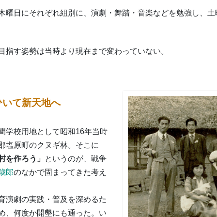
木曜日にそれぞれ組別に、演劇・舞踏・音楽などを勉強し、土
目指す姿勢は当時より現在まで変わっていない。
ひいて新天地へ
間学校用地として昭和16年当時
郡塩原町のクヌギ林。そこに
村を作ろう」
というのが、戦争
歳郎
のなかで固まってきた考え
育演劇の実践・普及を深めるた
め、何度か開墾にも通った。い