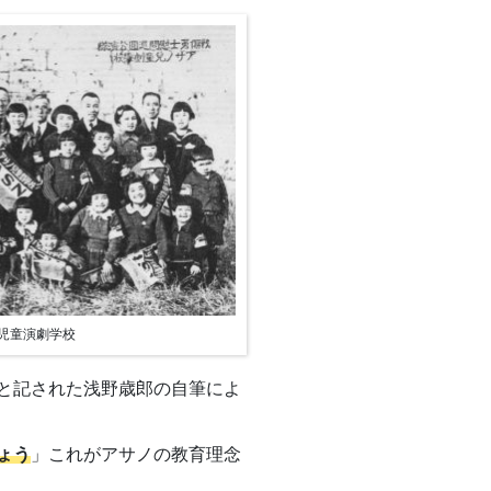
児童演劇学校
と記された浅野歳郎の自筆によ
ょう
」これがアサノの教育理念