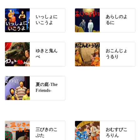
いっしょに
あらしのよ
いこうよ
るに
ゆきと鬼ん
おこんじょ
べ
うるり
夏の庭-The
Friends-
三びきのこ
おむすびこ
ぶた
ろりん