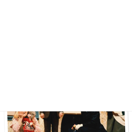
1981年『吉四六昇天』