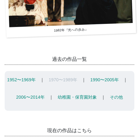
1982年『光への歩み』
過去の作品一覧
1952〜1969年
｜
1970〜1989年
｜
1990〜2005年
｜
2006〜2014年
｜
幼稚園・保育園対象
｜
その他
現在の作品はこちら