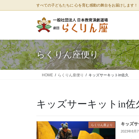
コ
ナ
すべての子どもたちに 心を育む感動の舞台をお届けします！
ン
ビ
テ
ゲ
ン
ー
ツ
シ
に
ョ
移
ン
らくりん座便り
動
に
移
動
HOME
らくりん座便り
キッズサーキットin佐久
キッズサーキットin佐
キッズサ
らくりん座より
2023年8月