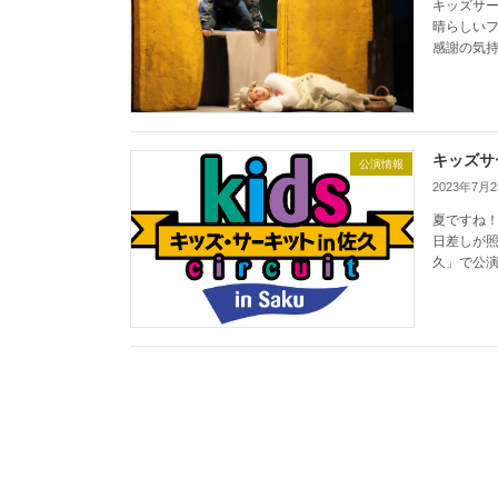
キッズサー
晴らしい
感謝の気持
キッズサ
公演情報
2023年7月
夏ですね！
日差しが照
久」で公演