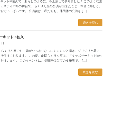
キットin佐久で「あらしのよるに」を上演して参りました！ このような素
フェスティバルの舞台で、らくりん座の公演が出来たこと、本当に嬉しく、
ちでいっぱいです。 公演後は、私たちも、他団体の公演を […]
続きを読む
ーキットin佐久
25日
 らくりん座でも、蝉がひっきりなしにミンミンと鳴き、ジリジリと暑い
り付けております。 この夏、劇団らくりん座は、「キッズサーキットin佐
を行います。 このイベントは、長野県佐久市の６施設で、 […]
続きを読む