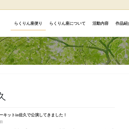
らくりん座便り
らくりん座について
活動内容
作品紹
久
ーキットin佐久で公演してきました！
7日