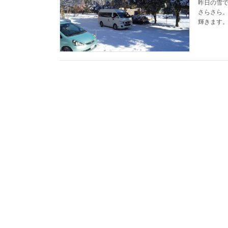
昨日の雪で
さらさら
輝きます。