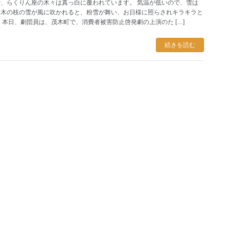
、らくりん座の木々は真っ白に覆われています。 気温が低いので、雪は
。木の枝の雪が風に吹かれると、粉雪が舞い、お日様に照らされキラキラと
 本日、劇団員は、茂木町で、消費者被害防止啓発劇の上演のた […]
続きを読む