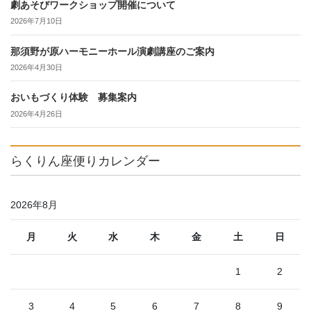
劇あそびワークショップ開催について
2026年7月10日
那須野が原ハーモニーホール演劇講座のご案内
2026年4月30日
おいもづくり体験 募集案内
2026年4月26日
らくりん座便りカレンダー
2026年8月
月
火
水
木
金
土
日
1
2
3
4
5
6
7
8
9