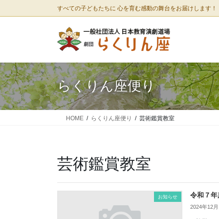
コ
ナ
すべての子どもたちに 心を育む感動の舞台をお届けします！
ン
ビ
テ
ゲ
ン
ー
ツ
シ
に
ョ
移
ン
らくりん座便り
動
に
移
動
HOME
らくりん座便り
芸術鑑賞教室
芸術鑑賞教室
令和７年
お知らせ
2024年12月