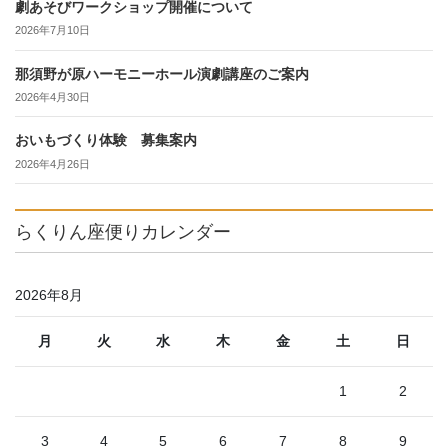
劇あそびワークショップ開催について
2026年7月10日
那須野が原ハーモニーホール演劇講座のご案内
2026年4月30日
おいもづくり体験 募集案内
2026年4月26日
らくりん座便りカレンダー
2026年8月
月
火
水
木
金
土
日
1
2
3
4
5
6
7
8
9