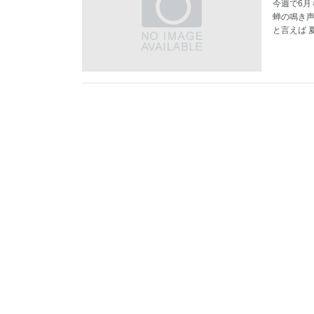
今週で6月
蝉の鳴き声
と言えば 夏