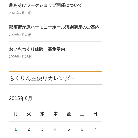
劇あそびワークショップ開催について
2026年7月10日
那須野が原ハーモニーホール演劇講座のご案内
2026年4月30日
おいもづくり体験 募集案内
2026年4月26日
らくりん座便りカレンダー
2015年6月
月
火
水
木
金
土
日
1
2
3
4
5
6
7