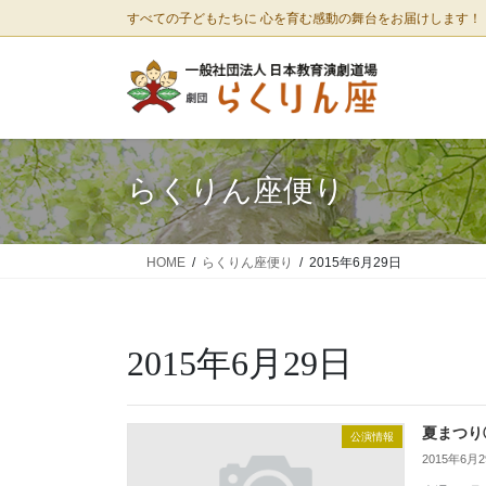
コ
ナ
すべての子どもたちに 心を育む感動の舞台をお届けします！
ン
ビ
テ
ゲ
ン
ー
ツ
シ
に
ョ
移
ン
らくりん座便り
動
に
移
動
HOME
らくりん座便り
2015年6月29日
2015年6月29日
夏まつり
公演情報
2015年6月