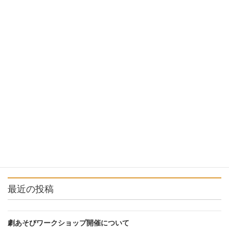
公演情報
前の記事
山元町へ
2016年11月15日
公演情報
次の記事
演劇講座 公開練習
2016年12月15日
最近の投稿
劇あそびワークショップ開催について