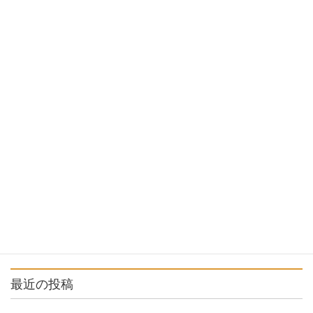
前の記事
夏まつり観劇チケット
2018年8月3日
公演情報
次の記事
夏まつり準備
2018年8月25日
最近の投稿