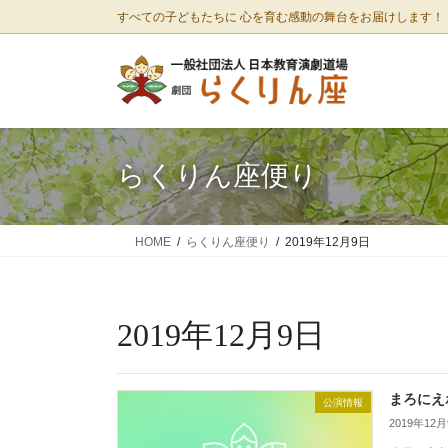
コ
ナ
すべての子どもたちに 心を育む感動の舞台をお届けします！
ン
ビ
テ
ゲ
ン
ー
ツ
シ
に
ョ
移
ン
らくりん座便り
動
に
移
動
HOME
らくりん座便り
2019年12月9日
2019年12月9日
まろにえ
公演情報
2019年12