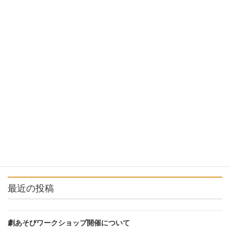
らくりん座より
前の記事
櫟林から全国へ
2025年3月29日
お知らせ
次の記事
【募集】いもづくり体験＆楽し
い観劇会 第1回
2025年4月11日
最近の投稿
劇あそびワークショップ開催について