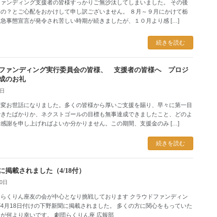
ァンディング支援者の皆様すっかりご無沙汰してしまいました。 その後
の？とご心配をおかけして申し訳ございません。 ８月～９月にかけて栃
急事態宣言が発令され苦しい時期が続きましたが、１０月より感 […]
続きを読む
ファンディング実行委員会の皆様、 支援者の皆様へ プロジ
成のお礼
7日
大変お世話になりました。多くの皆様から厚いご支援を賜り、早々に第一目
できたばかりか、ネクストゴールの目標も無事達成できましたこと、どのよ
感謝を申し上げればよいか分かりません。この期間、支援金のみ […]
続きを読む
に掲載されました（4/18付）
20日
らくりん座友の会が中心となり挑戦しております クラウドファンディン
4月18日付けの下野新聞に掲載されました。 多くの方に関心をもっていた
が何より幸いです。 劇団らくりん座 広報部