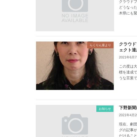
クラウドフ
どうなった
木県にも緊
クラウド
らくりん座より
ェクト達
2021年6月
この度は
標を達成
うな言葉で
下野新聞
お知らせ
2021年4月
現在、劇団
グの記事が
だけること