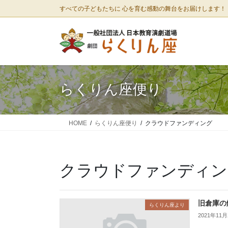
コ
ナ
すべての子どもたちに 心を育む感動の舞台をお届けします！
ン
ビ
テ
ゲ
ン
ー
ツ
シ
に
ョ
移
ン
らくりん座便り
動
に
移
動
HOME
らくりん座便り
クラウドファンディング
クラウドファンディン
旧倉庫の
らくりん座より
2021年11月