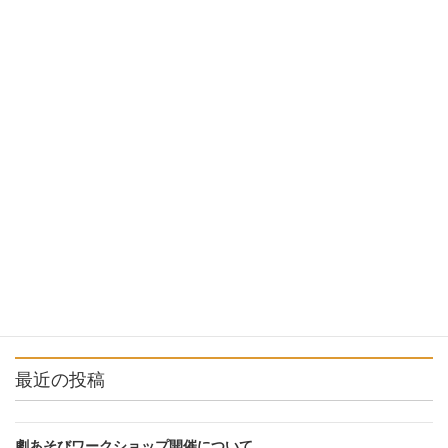
らくりん座より
前の記事
今期の学校公演が始まりまし
た！
2021年5月24日
らくりん座より
次の記事
6月の座内研修を行ないました
2021年6月11日
最近の投稿
劇あそびワークショップ開催について