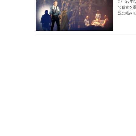
① 20年
て稽古を
況に鑑みて