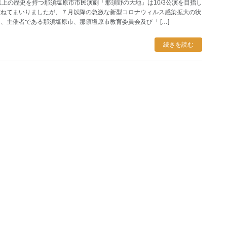
以上の歴史を持つ那須塩原市市民演劇「那須野の大地」は10/3公演を目指し
重ねてまいりましたが、７月以降の急激な新型コロナウィルス感染拡大の状
、主催者である那須塩原市、那須塩原市教育委員会及び「 […]
続きを読む