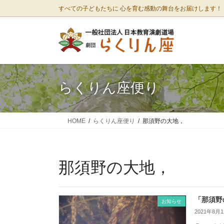
コ
ナ
すべての子どもたちに 心を育む感動の舞台をお届けします！
ン
ビ
テ
ゲ
ン
ー
ツ
シ
に
ョ
移
ン
らくりん座便り
動
に
移
動
HOME
らくりん座便り
那須野の大地，
那須野の大地，
「那須野
お知らせ
2021年8月