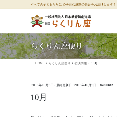
コ
ナ
すべての子どもたちに 心を育む感動の舞台をお届けします！
ン
ビ
テ
ゲ
ン
ー
ツ
シ
に
ョ
移
ン
らくりん座便り
動
に
移
動
HOME
らくりん座便り
公演情報
10月
2015年10月5日
/ 最終更新日 :
2015年10月5日
rakurinza
10月