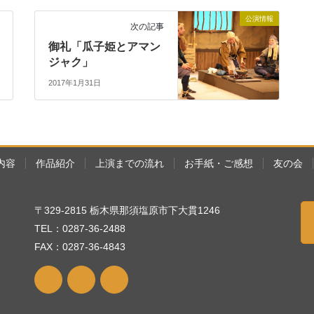
公演情報
次の記事
御礼「瓜子姫とアマン
ジャク」
2017年1月31日
内容
作品紹介
上演までの流れ
お手紙・ご感想
友の会
〒329-2815 栃木県那須塩原市下大貫1246
TEL：0287-36-2488
FAX：0287-36-4843