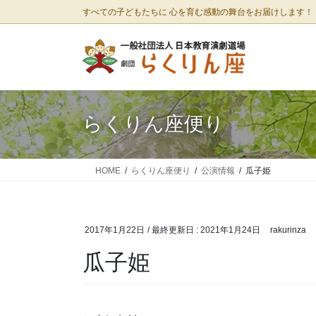
コ
ナ
すべての子どもたちに 心を育む感動の舞台をお届けします！
ン
ビ
テ
ゲ
ン
ー
ツ
シ
に
ョ
移
ン
らくりん座便り
動
に
移
動
HOME
らくりん座便り
公演情報
瓜子姫
2017年1月22日
/ 最終更新日 :
2021年1月24日
rakurinza
瓜子姫