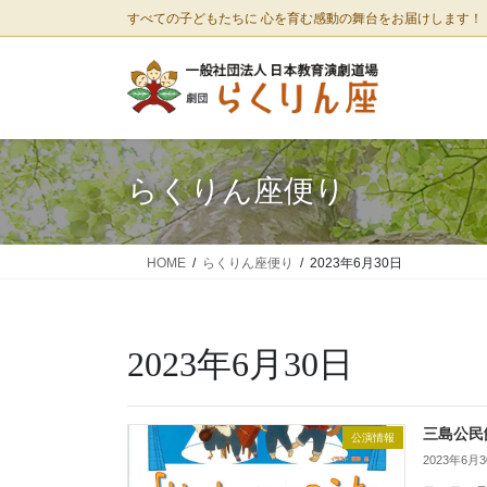
コ
ナ
すべての子どもたちに 心を育む感動の舞台をお届けします！
ン
ビ
テ
ゲ
ン
ー
ツ
シ
に
ョ
移
ン
らくりん座便り
動
に
移
動
HOME
らくりん座便り
2023年6月30日
2023年6月30日
三島公民
公演情報
2023年6月