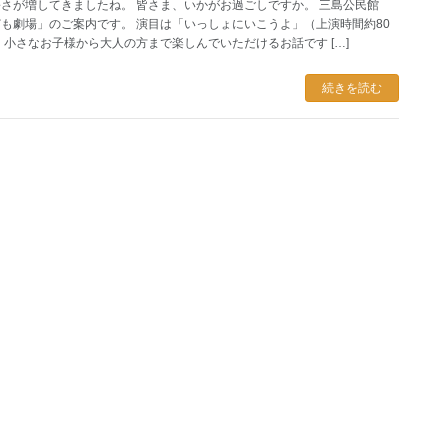
さが増してきましたね。 皆さま、いかがお過ごしですか。 三島公民館
も劇場」のご案内です。 演目は「いっしょにいこうよ」（上演時間約80
 小さなお子様から大人の方まで楽しんでいただけるお話です […]
続きを読む