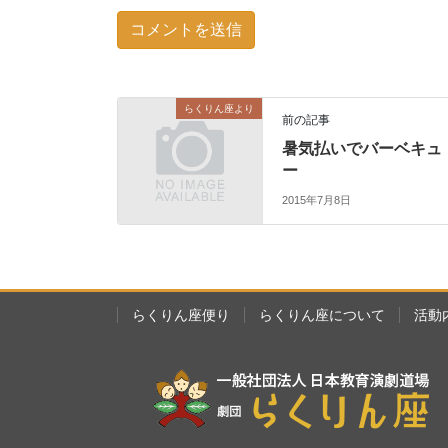
らくりん座より
前の記事
暑気払いでバーベキュ
ー
2015年7月8日
らくりん座便り
らくりん座について
活動