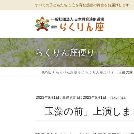
コ
ナ
すべての子どもたちに 心を育む感動の舞台をお届けします！
ン
ビ
テ
ゲ
ン
ー
ツ
シ
に
ョ
移
ン
らくりん座便り
動
に
移
動
HOME
らくりん座便り
らくりん座より
「玉藻の前
2023年6月1日
/ 最終更新日 :
2023年6月1日
rakurinza
「玉藻の前」上演しま