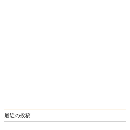
公演情報
次の記事
市民劇「那須野の大地」公演の
ご案内
2023年7月10日
最近の投稿